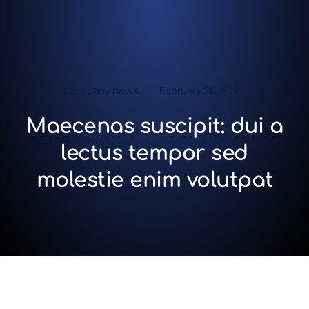
Company news
February 20, 2022
Maecenas suscipit: dui a
lectus tempor sed
molestie enim volutpat