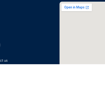
ct us
rved.