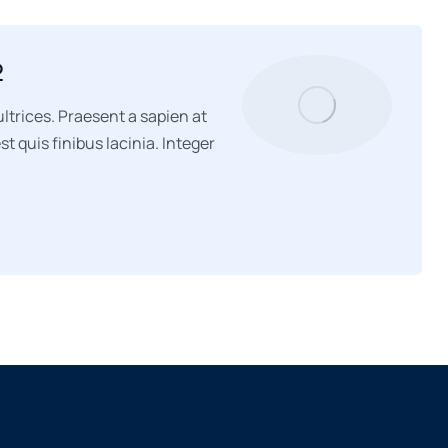
2
ltrices. Praesent a sapien at
 quis finibus lacinia. Integer