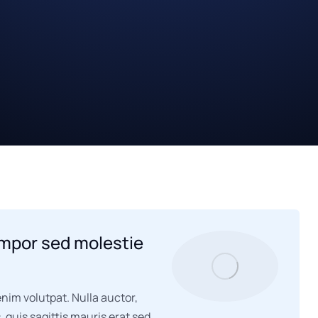
empor sed molestie
nim volutpat. Nulla auctor,
, quis sagittis mauris erat sed