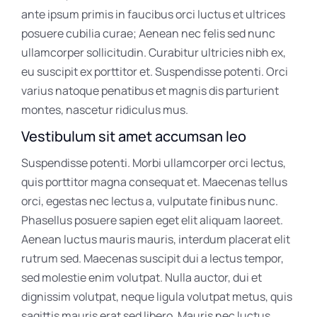
ante ipsum primis in faucibus orci luctus et ultrices
posuere cubilia curae; Aenean nec felis sed nunc
ullamcorper sollicitudin. Curabitur ultricies nibh ex,
eu suscipit ex porttitor et. Suspendisse potenti. Orci
varius natoque penatibus et magnis dis parturient
montes, nascetur ridiculus mus.
Vestibulum sit amet accumsan leo
Suspendisse potenti. Morbi ullamcorper orci lectus,
quis porttitor magna consequat et. Maecenas tellus
orci, egestas nec lectus a, vulputate finibus nunc.
Phasellus posuere sapien eget elit aliquam laoreet.
Aenean luctus mauris mauris, interdum placerat elit
rutrum sed. Maecenas suscipit dui a lectus tempor,
sed molestie enim volutpat. Nulla auctor, dui et
dignissim volutpat, neque ligula volutpat metus, quis
sagittis mauris erat sed libero. Mauris nec luctus